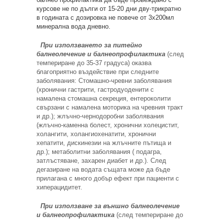
курсове не по дълги от 15-20 дни дву-трикратно
в годината с дозировка не повече от 3х200мл
минерална вода дневно.
При използването за питейно
балнеолечение и балнеопрофилактика
(след
темпериране до 35-37 градуса) оказва
благоприятно въздействие при следните
заболявания: Стомашно-чревни заболявания
(хронични гастрити, гастродуоденити с
намалена стомашна секреция, ентероколити
свързани с намалена моторика на чревния тракт
и др.); жлъчно-чернодоробни заболявания
(жлъчно-каменна болест, хронични холецистит,
холангити, холангиохенатити, хронични
хепатити, дискинезии на жлъчните пътища и
др.); метаболитни заболявания ( подагра,
затлъстяване, захарен диабет и др.). След
дегазиране на водата същата може да бъде
прилагана с много добър ефект при пациенти с
хиперацидитет.
При използване за външно балнеолечение
и балнеопрофилактика
(след темпериране до