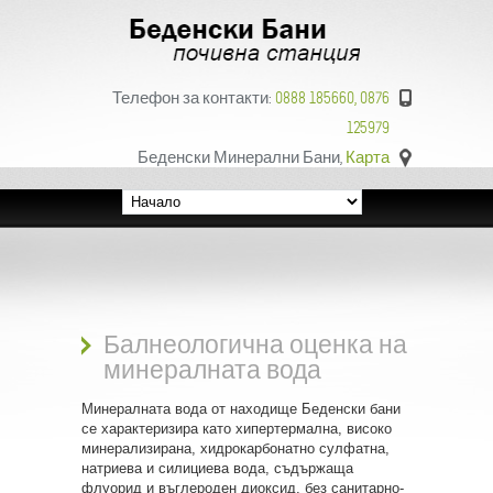
Телефон за контакти:
0888 185660, 0876
125979
Беденски Минерални Бани,
Карта
Балнеологична оценка на
минералната вода
Минералната вода от находище Беденски бани
се характеризира като хипертермална, високо
минерализирана, хидрокарбонатно сулфатна,
натриева и силициева вода, съдържаща
флуорид и въглероден диоксид, без санитарно-