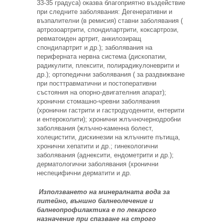
33-35 градуса) оказва благоприятно въздействие
при следните заболявания: Дегенеративни и
възпалителни (в ремисия) ставни заболявания (
артрозоартрити, спондилартрити, коксартрози,
ревматоиден артрит, анкилозиращ
спондилартрит и др.); заболявания на
периферната нервна система (дископатии,
радикулити, плексити, полирадикулоневрити и
др.); ортопедични заболявания ( за раздвижване
при посттравматични и постоперативни
състояния на опорно-двигателния апарат);
хронични стомашно-чревни заболявания
(хронични гастрити и гастродуоденити, ентерити
и ентероколити); хронични жлъчночернодробни
заболявания (жлъчно-каменна болест,
холецистити, дискинезии на жлъчните пътища,
хронични хепатити и др.; гинекологични
заболявания (аднексити, ендометрити и др.);
дерматологични заболявания (хронични
неспецифични дерматити и др.
Използването на минералната вода за
питейно, външно балнеолечение и
балнеопрофилактика е по лекарско
назначение при спазване на строго