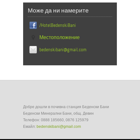
Може да ни намерите
/HotelBedenskiBani
Местоположение
bedenskibani@gmail.com
Добре дошли в почивна станция Беденски Бани
Беденски Минерални Бани, общ. Девин
Телефон: 0888 185660, 0876 125979
Емайл:
bedenskibani@gmail.com