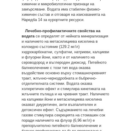
химични и микробиологични признаци на
замърсяване. Водата има стабилен физико-
химичен състав и отговаря на изискванията на
Наредба 14 за курортните ресурси.
Лечебно-профилактичните свойства на
водата
се определят от нейната минерализация
и наличието на метасилициева киселина в
колоидно състояние (129.2 мг/л)
хидрокарбонатни, сулфатни, натриеви, калциеви
и флуорни йони, както и от наличието на
сероводород и въглероден диоксид. Питейното
балнеолечение с този тип вода оказва
въздействие основно върху стомашночревният
тракт, жлъчно-чернодробната и бъбречно-
отделителната системи. Водата оказва
холеретичен ефект и стимулира кинетиката на
жлъчните пътища и на чревния тракт. Наличието
на калциеви йони и метасилициева киселина
оказват диуретичен, анти възпалителен и
детоксичен ефект. Съдържанието на лечебни
газове стимулира секрецията на стомашен сок
поради наличието на флуор (6,96 мг/л) е
препоръчително питейното балнеолечение и
балнео профилактика да бъде провеждано с