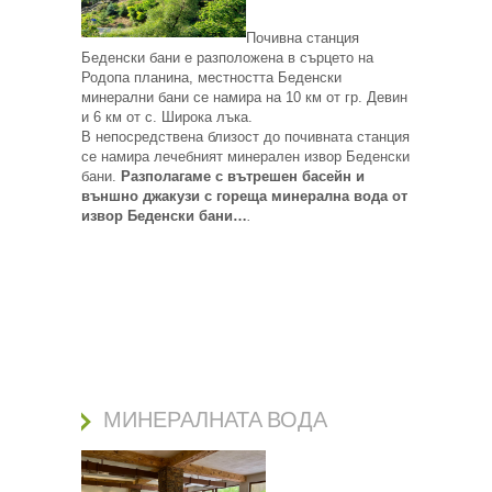
Почивна станция
Беденски бани е разположена в сърцето на
Родопа планина, местността Беденски
минерални бани се намира на 10 км от гр. Девин
и 6 км от с. Широка лъка.
В непосредствена близост до почивната станция
се намира лечебният минерален извор Беденски
бани.
Разполагаме с вътрешен басейн и
външно джакузи с гореща минерална вода от
извор Беденски бани…
.
МИНЕРАЛНАТА ВОДА