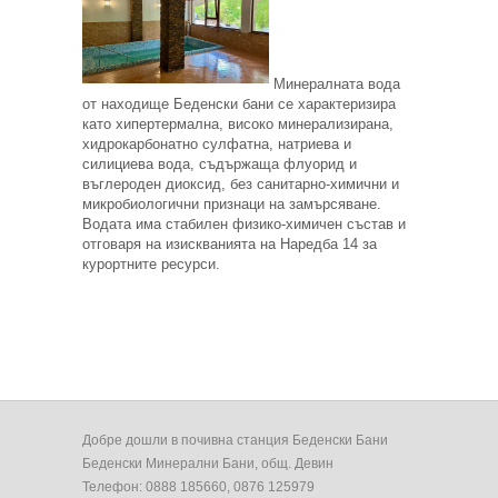
Минералната вода
от находище Беденски бани се характеризира
като хипертермална, високо минерализирана,
хидрокарбонатно сулфатна, натриева и
силициева вода, съдържаща флуорид и
въглероден диоксид, без санитарно-химични и
микробиологични признаци на замърсяване.
Водата има стабилен физико-химичен състав и
отговаря на изискванията на Наредба 14 за
курортните ресурси.
Добре дошли в почивна станция Беденски Бани
Беденски Минерални Бани, общ. Девин
Телефон: 0888 185660, 0876 125979